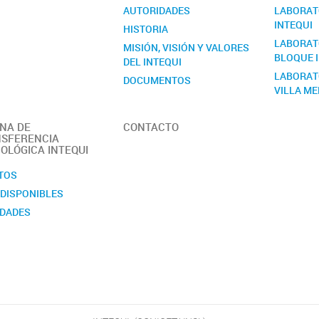
AUTORIDADES
LABORATO
INTEQUI
HISTORIA
LABORATO
MISIÓN, VISIÓN Y VALORES
BLOQUE I
DEL INTEQUI
LABORAT
DOCUMENTOS
VILLA M
MANUAL DE SEGURIDAD
MEMORIA
INA DE
CONTACTO
OBJETIVOS
SFERENCIA
OLÓGICA INTEQUI
PERSONAL
REGLAMENTO
TOS
Quiénes somos
 DISPONIBLES
DADES