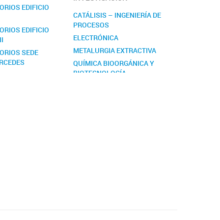
RIOS EDIFICIO
CATÁLISIS – INGENIERÍA DE
PROCESOS
RIOS EDIFICIO
ELECTRÓNICA
II
METALURGIA EXTRACTIVA
ORIOS SEDE
ERCEDES
QUÍMICA BIOORGÁNICA Y
BIOTECNOLOGÍA
QUÍMICA INORGÁNICA
QUÍMICA Y ACTIVIDAD DE
METABOLITOS
SECUNDARIOS Y
DERIVADOS DE
SEMISÍNTESIS
TECNOLOGÍA DE
ALIMENTOS
MICOTECNOLOGÍA: LOS
MICELIOS COMO
BIOFIBRAS