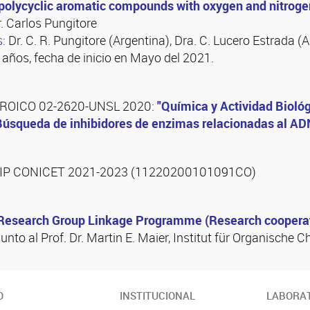
f polycyclic aromatic compounds with oxygen and nitrog
. Carlos Pungitore
s:
Dr. C. R. Pungitore (Argentina), Dra. C. Lucero Estrada (A
 años, fecha de inicio en Mayo del 2021.
PROICO 02-2620-UNSL 2020:
"Química y Actividad Bioló
Búsqueda de inhibidores de enzimas relacionadas al AD
PIP CONICET 2021-2023 (11220200101091CO)
Research Group Linkage Programme (Research cooperat
nto al Prof. Dr. Martin E. Maier, Institut für Organische 
O
INSTITUCIONAL
LABORAT