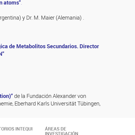
en atoms"
.
rgentina) y Dr. M. Maier (Alemania) .
gica de Metabolitos Secundarios. Director
N"
ion)”
de la Fundación Alexander von
Chemie, Eberhard Karls Universität Tübingen,
ORIOS INTEQUI
ÁREAS DE
INVESTIGACIÓN