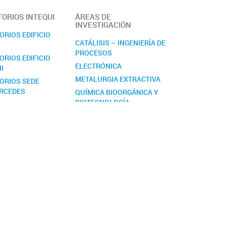
ORIOS INTEQUI
ÁREAS DE
INVESTIGACIÓN
RIOS EDIFICIO
CATÁLISIS – INGENIERÍA DE
PROCESOS
RIOS EDIFICIO
ELECTRÓNICA
II
METALURGIA EXTRACTIVA
ORIOS SEDE
ERCEDES
QUÍMICA BIOORGÁNICA Y
BIOTECNOLOGÍA
QUÍMICA INORGÁNICA
QUÍMICA Y ACTIVIDAD DE
METABOLITOS
SECUNDARIOS Y
DERIVADOS DE
SEMISÍNTESIS
TECNOLOGÍA DE
ALIMENTOS
MICOTECNOLOGÍA: LOS
MICELIOS COMO
BIOFIBRAS