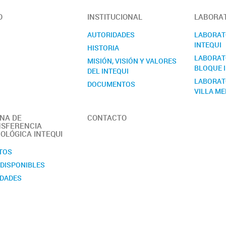
O
INSTITUCIONAL
LABORAT
AUTORIDADES
LABORATO
INTEQUI
HISTORIA
LABORATO
MISIÓN, VISIÓN Y VALORES
BLOQUE I
DEL INTEQUI
LABORAT
DOCUMENTOS
VILLA M
MANUAL DE SEGURIDAD
MEMORIA
INA DE
CONTACTO
OBJETIVOS
SFERENCIA
OLÓGICA INTEQUI
PERSONAL
REGLAMENTO
TOS
Quiénes somos
 DISPONIBLES
DADES