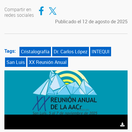
Compartir en Facebook
Compartir en Twitter
Compartir en
redes sociales
Publicado el 12 de agosto de 2025
Tags:
Cristalografía
Dr. Carlos López
INTEQUI
San Luis
XX Reunión Anual