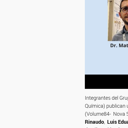
Integrantes del Gru
Química) publican u
(Volume84- Nova Sc
Rinaudo
,
Luis Edu