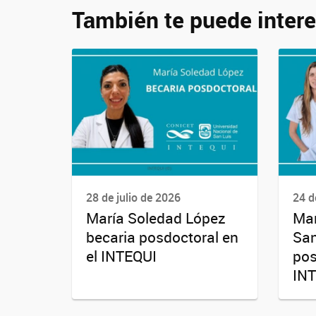
También te puede intere
28 de julio de 2026
24 d
María Soledad López
Mar
becaria posdoctoral en
San
el INTEQUI
pos
IN