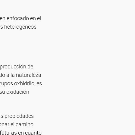
men enfocado en el
res heterogéneos
a producción de
do a la naturaleza
rupos oxhidrilo, es
 su oxidación
las propiedades
onar el camino
 futuras en cuanto