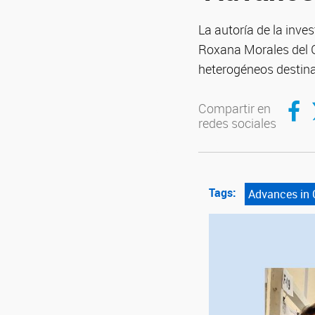
La autoría de la inv
Roxana Morales del Gr
heterogéneos destinado
Compar
C
Compartir en
redes sociales
Tags:
Advances in 