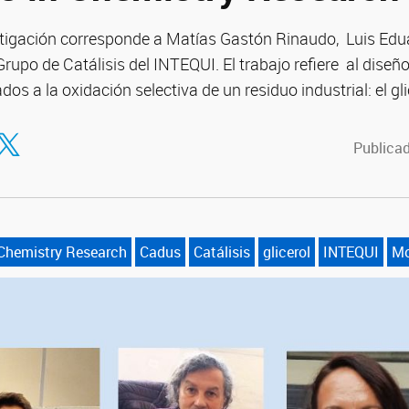
estigación corresponde a Matías Gastón Rinaudo, Luis Ed
upo de Catálisis del INTEQUI. El trabajo refiere al diseñ
s a la oxidación selectiva de un residuo industrial: el gli
tir en Facebook
ompartir en Twitter
Publicad
Chemistry Research
Cadus
Catálisis
glicerol
INTEQUI
Mo