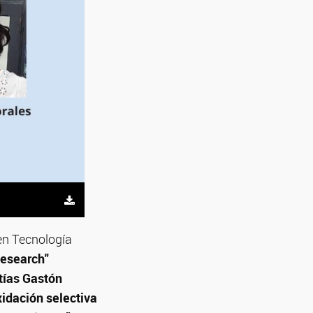
 en Tecnología
Research"
ías Gastón
idación selectiva