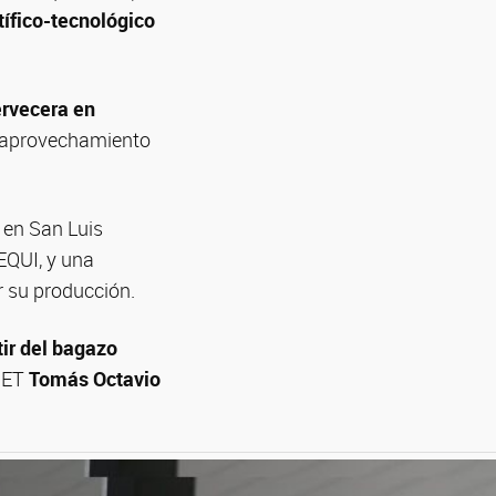
tífico-tecnológico
ervecera en
y aprovechamiento
 en San Luis
EQUI, y una
r su producción.
tir del bagazo
ICET
Tomás Octavio