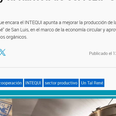
 que encara el INTEQUI apunta a mejorar la producción de l
né" de San Luis, en el marco de la economía circular y ap
uos orgánicos.
tir en Facebook
ompartir en Twitter
Publicado el 
cooperación
INTEQUI
sector productivo
Un Tal René