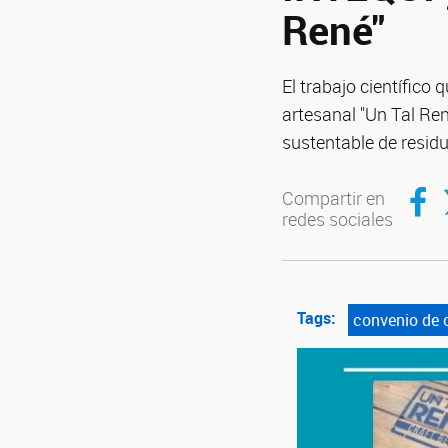
René"
El trabajo científico
artesanal "Un Tal Re
sustentable de resid
Compar
C
Compartir en
redes sociales
Tags:
convenio de 