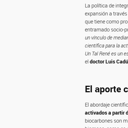
La política de inte
expansión a través
que tiene como pro
entramado socio-pr
un vínculo de median
científica para la a
Un Tal René es un es
el
doctor Luis Cad
El aporte 
El abordaje científ
activados a partir
biocarbones son ma