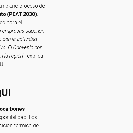
 en pleno proceso de
tuto (PEAT 2030)
,
co para el
as empresas suponen
 con la actividad
ivo. El Convenio con
n la región
"- explica
UI.
QUI
iocarbones
sponibilidad. Los
sición térmica de