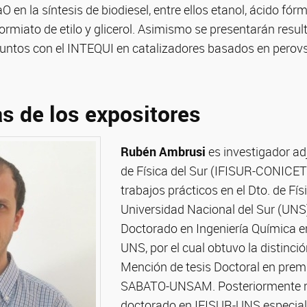
O en la síntesis de biodiesel, entre ellos etanol, ácido fór
rmiato de etilo y glicerol. Asimismo se presentarán resul
juntos con el INTEQUI en catalizadores basados en perovs
s de los expositores
Rubén Ambrusi
es investigador ad
de Física del Sur (IFISUR-CONICET)
trabajos prácticos en el Dto. de Fís
Universidad Nacional del Sur (UNS)
Doctorado en Ingeniería Química e
UNS, por el cual obtuvo la distinci
Mención de tesis Doctoral en premi
SABATO-UNSAM. Posteriormente re
doctorado en IFISUR-UNS especial