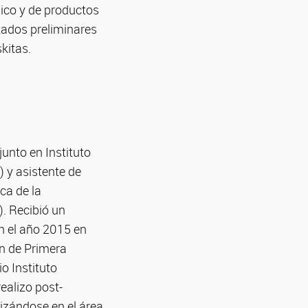
mico y de productos
tados preliminares
kitas.
junto en Instituto
 y asistente de
ica de la
. Recibió un
n el año 2015 en
ón de Primera
o Instituto
alizo post-
izándose en el área