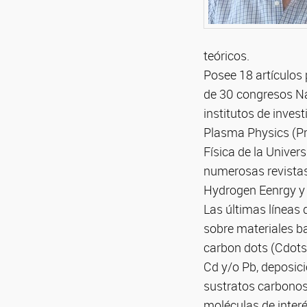
teóricos.
Posee 18 artículos 
de 30 congresos Na
institutos de inves
Plasma Physics (Pra
Física de la Unive
numerosas revistas 
Hydrogen Eenrgy y J
Las últimas líneas
sobre materiales b
carbon dots (Cdots
Cd y/o Pb, deposici
sustratos carbonos
moléculas de inter