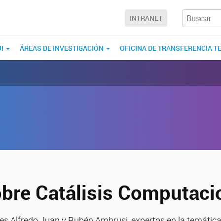
INTRANET
UI
ÁREAS DE INVESTIGACIÓN
OFICINA DE TRANSFERENCIA T
obre Catálisis Computaci
res Alfredo Juan y Rubén Ambrusi, expertos en la temática