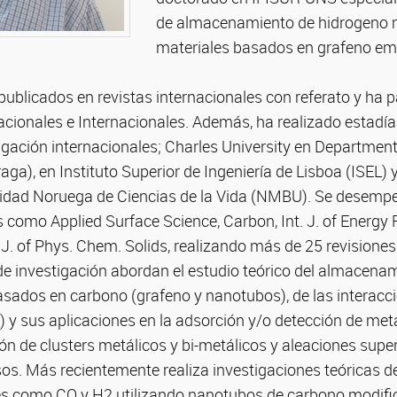
de almacenamiento de hidrogeno 
materiales basados en grafeno e
publicados en revistas internacionales con referato y ha 
cionales e Internacionales. Además, ha realizado estadía
tigación internacionales; Charles University en Departmen
ga), en Instituto Superior de Ingeniería de Lisboa (ISEL) y
rsidad Noruega de Ciencias de la Vida (NMBU). Se desemp
como Applied Surface Science, Carbon, Int. J. of Energy Re
. of Phys. Chem. Solids, realizando más de 25 revisiones
 de investigación abordan el estudio teórico del almacena
asados en carbono (grafeno y nanotubos), de las interacci
) y sus aplicaciones en la adsorción y/o detección de m
ón de clusters metálicos y bi-metálicos y aleaciones super
os. Más recientemente realiza investigaciones teóricas d
és como CO y H2 utilizando nanotubos de carbono modif