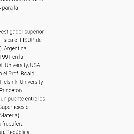
 para la
nvestigador superior
ísica e IFISUR de
, Argentina.
1991 en la
ll University, USA
 el Prof. Roald
elsinki University
 Princeton
 un puente entre los
Superficies e
 Materia}
 fructífera
i), República