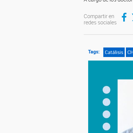
Compar
C
Compartir en
redes sociales
Tags:
Catálisis
C