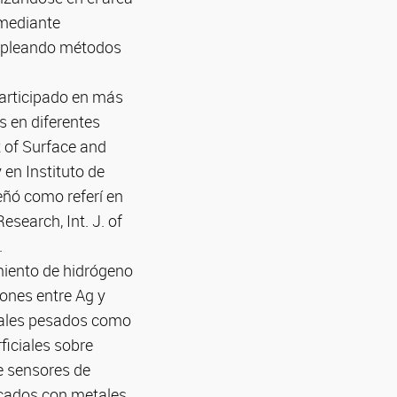
mediante
mpleando métodos
participado en más
s en diferentes
t of Surface and
 en Instituto de
eñó como referí en
search, Int. J. of
.
miento de hidrógeno
ones entre Ag y
etales pesados como
ficiales sobre
e sensores de
icados con metales