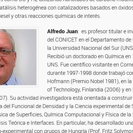
catálisis heterogénea con catalizadores basados en óxidos
esel y otras reacciones químicas de interés.
Alfredo Juan
: es profesor titular e i
del CONICET en el Departamento de F
la Universidad Nacional del Sur (UNS)
Recibió un doctorado en Química en 
UNS. Fue científico visitante en Corne
durante 1997-1998 donde trabajó con
Hofmann (Premio Nobel 1981), en la H
of Technology, Finlandia (2006) y en
07). Su actividad investigadora está orientada a construir
ía del Funcional de Densidad y la Ciencia experimental de 
sica de Superficies, Química Computacional y Física de la
is Teórica e Interfaces. En particular, ha desarrollado una
-experimental con grupos de Hungría (Prof. Fritz Solymos