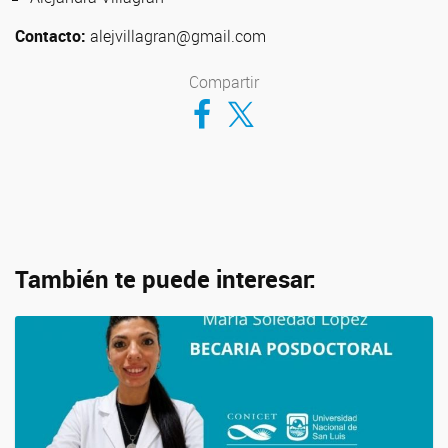
Contacto:
alejvillagran@gmail.com
Compartir
Compartir en Facebook
Compartir en Twitter
También te puede interesar: