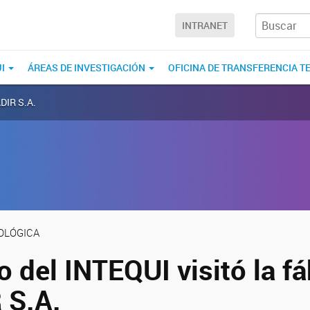
INTRANET
UI
ÁREAS DE INVESTIGACIÓN
OFICINA DE TRANSFERENCIA T
ADIR S.A.
OLÓGICA
 del INTEQUI visitó la fá
 S.A.