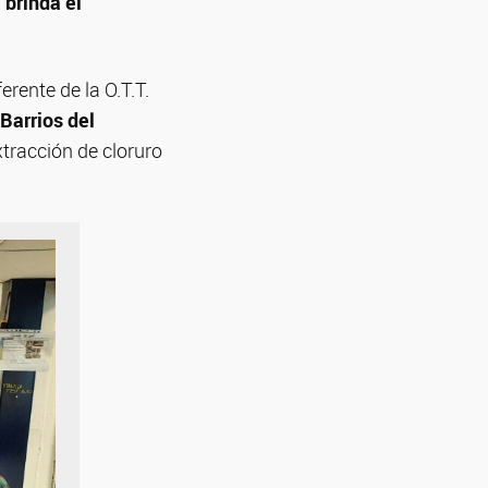
 brinda el
eferente de la O.T.T.
Barrios del
xtracción de cloruro