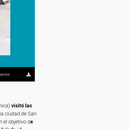
Barrios
mica)
visitó las
la ciudad de San
n el objetivo d
e