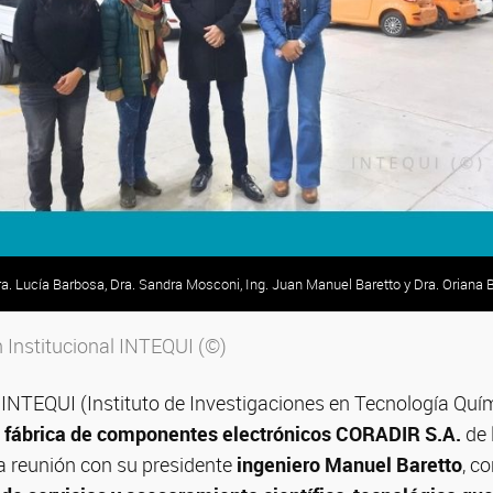
ra. Lucía Barbosa, Dra. Sandra Mosconi, Ing. Juan Manuel Baretto y Dra. Oriana 
Institucional INTEQUI (©)
 INTEQUI (Instituto de Investigaciones en Tecnología Quí
a fábrica de componentes electrónicos CORADIR S.A.
de 
a reunión con su presidente
ingeniero Manuel Baretto
, co