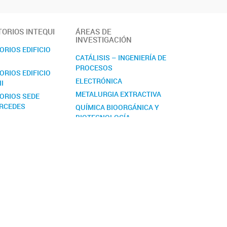
ORIOS INTEQUI
ÁREAS DE
INVESTIGACIÓN
RIOS EDIFICIO
CATÁLISIS – INGENIERÍA DE
PROCESOS
RIOS EDIFICIO
ELECTRÓNICA
II
METALURGIA EXTRACTIVA
ORIOS SEDE
ERCEDES
QUÍMICA BIOORGÁNICA Y
BIOTECNOLOGÍA
QUÍMICA INORGÁNICA
QUÍMICA Y ACTIVIDAD DE
METABOLITOS
SECUNDARIOS Y
DERIVADOS DE
SEMISÍNTESIS
TECNOLOGÍA DE
ALIMENTOS
MICOTECNOLOGÍA: LOS