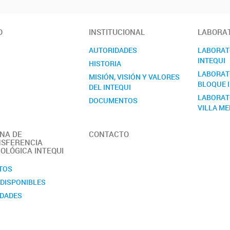
O
INSTITUCIONAL
LABORAT
AUTORIDADES
LABORATO
INTEQUI
HISTORIA
LABORATO
MISIÓN, VISIÓN Y VALORES
BLOQUE I
DEL INTEQUI
LABORAT
DOCUMENTOS
VILLA M
MANUAL DE SEGURIDAD
MEMORIA
INA DE
CONTACTO
OBJETIVOS
SFERENCIA
OLÓGICA INTEQUI
PERSONAL
REGLAMENTO
TOS
Quiénes somos
 DISPONIBLES
DADES