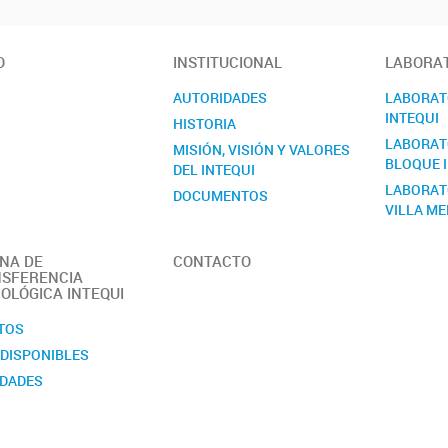
O
INSTITUCIONAL
LABORAT
AUTORIDADES
LABORATO
INTEQUI
HISTORIA
LABORATO
MISIÓN, VISIÓN Y VALORES
BLOQUE I
DEL INTEQUI
LABORAT
DOCUMENTOS
VILLA M
MANUAL DE SEGURIDAD
MEMORIA
INA DE
CONTACTO
OBJETIVOS
SFERENCIA
OLÓGICA INTEQUI
PERSONAL
REGLAMENTO
TOS
Quiénes somos
 DISPONIBLES
DADES