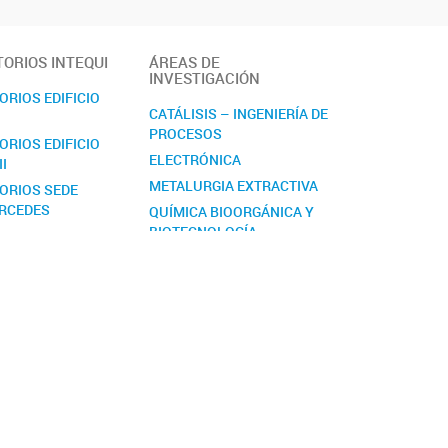
ORIOS INTEQUI
ÁREAS DE
INVESTIGACIÓN
RIOS EDIFICIO
CATÁLISIS – INGENIERÍA DE
PROCESOS
RIOS EDIFICIO
ELECTRÓNICA
II
METALURGIA EXTRACTIVA
ORIOS SEDE
ERCEDES
QUÍMICA BIOORGÁNICA Y
BIOTECNOLOGÍA
QUÍMICA INORGÁNICA
QUÍMICA Y ACTIVIDAD DE
METABOLITOS
SECUNDARIOS Y
DERIVADOS DE
SEMISÍNTESIS
TECNOLOGÍA DE
ALIMENTOS
MICOTECNOLOGÍA: LOS