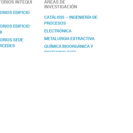
ORIOS INTEQUI
ÁREAS DE
INVESTIGACIÓN
RIOS EDIFICIO
CATÁLISIS – INGENIERÍA DE
PROCESOS
RIOS EDIFICIO
ELECTRÓNICA
II
METALURGIA EXTRACTIVA
ORIOS SEDE
ERCEDES
QUÍMICA BIOORGÁNICA Y
BIOTECNOLOGÍA
QUÍMICA INORGÁNICA
QUÍMICA Y ACTIVIDAD DE
METABOLITOS
SECUNDARIOS Y
DERIVADOS DE
SEMISÍNTESIS
TECNOLOGÍA DE
ALIMENTOS
MICOTECNOLOGÍA: LOS
MICELIOS COMO
BIOFIBRAS