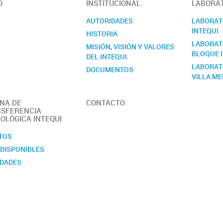
O
INSTITUCIONAL
LABORAT
AUTORIDADES
LABORATO
INTEQUI
HISTORIA
LABORATO
MISIÓN, VISIÓN Y VALORES
BLOQUE I
DEL INTEQUI
LABORAT
DOCUMENTOS
VILLA M
MANUAL DE SEGURIDAD
MEMORIA
INA DE
CONTACTO
OBJETIVOS
SFERENCIA
OLÓGICA INTEQUI
PERSONAL
REGLAMENTO
TOS
Quiénes somos
 DISPONIBLES
DADES