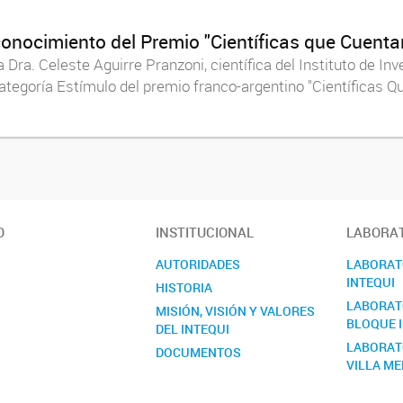
conocimiento del Premio "Científicas que Cuenta
Dra. Celeste Aguirre Pranzoni, científica del Instituto de I
ategoría Estímulo del premio franco-argentino "Científicas Qu
O
INSTITUCIONAL
LABORAT
AUTORIDADES
LABORATO
INTEQUI
HISTORIA
LABORATO
MISIÓN, VISIÓN Y VALORES
BLOQUE I
DEL INTEQUI
LABORAT
DOCUMENTOS
VILLA M
MANUAL DE SEGURIDAD
MEMORIA