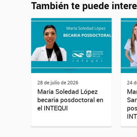
También te puede intere
28 de julio de 2026
24 d
María Soledad López
Mar
becaria posdoctoral en
San
el INTEQUI
pos
IN