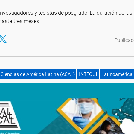
investigadores y tesistas de posgrado. La duración de las
hasta tres meses
tir en Facebook
ompartir en Twitter
Publicado
Ciencias de América Latina (ACAL)
INTEQUI
Latinoamérica