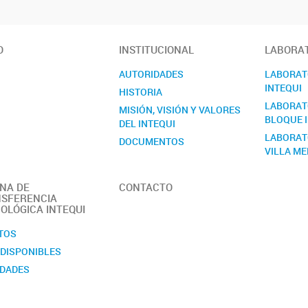
O
INSTITUCIONAL
LABORAT
AUTORIDADES
LABORATO
INTEQUI
HISTORIA
LABORATO
MISIÓN, VISIÓN Y VALORES
BLOQUE I
DEL INTEQUI
LABORAT
DOCUMENTOS
VILLA M
MANUAL DE SEGURIDAD
MEMORIA
INA DE
CONTACTO
OBJETIVOS
SFERENCIA
OLÓGICA INTEQUI
PERSONAL
REGLAMENTO
TOS
Quiénes somos
 DISPONIBLES
DADES