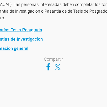
(ACAL). Las personas interesadas deben completar los fo
tía de Investigación o Pasantía de de Tesis de Posgrado, 
om.
ntías-Tesis-Postgrado
ntias-de-Investigacion
rmación general
Compartir
Compartir en Facebook
Compartir en Twitter