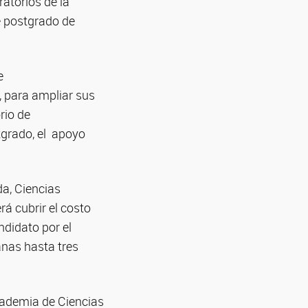
atorios de la
e postgrado de
e
, para ampliar sus
rio de
tgrado, el apoyo
da, Ciencias
rá cubrir el costo
ndidato por el
nas hasta tres
cademia de Ciencias