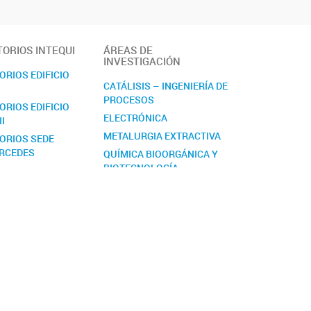
ORIOS INTEQUI
ÁREAS DE
INVESTIGACIÓN
RIOS EDIFICIO
CATÁLISIS – INGENIERÍA DE
PROCESOS
RIOS EDIFICIO
ELECTRÓNICA
II
METALURGIA EXTRACTIVA
ORIOS SEDE
ERCEDES
QUÍMICA BIOORGÁNICA Y
BIOTECNOLOGÍA
QUÍMICA INORGÁNICA
QUÍMICA Y ACTIVIDAD DE
METABOLITOS
SECUNDARIOS Y
DERIVADOS DE
SEMISÍNTESIS
TECNOLOGÍA DE
ALIMENTOS
MICOTECNOLOGÍA: LOS