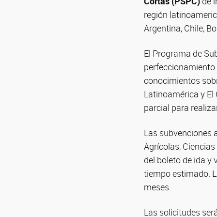
Cortas (PSPC)
de i
región latinoameri
Argentina, Chile, Bo
El Programa de Sub
perfeccionamiento a
conocimientos sobr
Latinoamérica y El
parcial para realiz
Las subvenciones ap
Agrícolas, Ciencias 
del boleto de ida y
tiempo estimado. L
meses.
Las solicitudes se