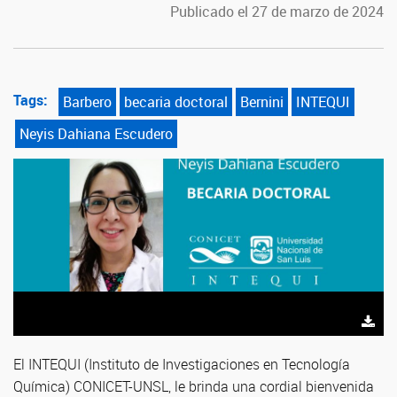
Publicado el 27 de marzo de 2024
Tags:
Barbero
becaria doctoral
Bernini
INTEQUI
Neyis Dahiana Escudero
El INTEQUI (Instituto de Investigaciones en Tecnología
Química) CONICET-UNSL, le brinda una cordial bienvenida