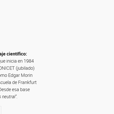
aje científico:
que inicia en 1984
CONICET (jubilado)
 como Edgar Morin
scuela de Frankfurt
Desde esa base
 neutral".