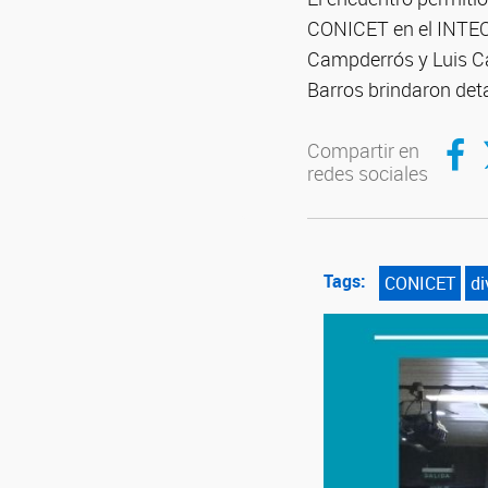
CONICET en el INTEQU
Campderrós y Luis Ca
Barros brindaron deta
Compar
C
Compartir en
redes sociales
Tags:
CONICET
di