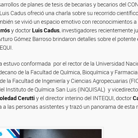
arrollos de planes de tesis de becarias y becarios del CO
Luis Cadus ofreció una charla sobre su recorrido científi
bién se vivió un espacio emotivo con reconocimientos a 
rrós
y doctor
Luis Cadus
, investigadores recientemente j
 Arturo Gómez Barroso brindaron detalles sobre el potent
TEQUI.
estuvo conformada por el rector de la Universidad Naci
l decano de la Facultad de Química, Bioquímica y Farmacia
 de la Facultad de Ingeniería y Ciencias Agropecuarias (F
a del Instituto de Química San Luis (INQUISAL) y vicedirect
oledad Cerutti
y el director interino del INTEQUI, doctor
C
da a las personas asistentes y trazó un panorama de esta 