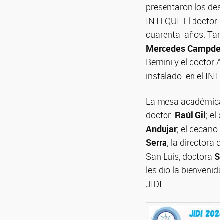
presentaron los des
INTEQUI. El doctor 
cuarenta años. Tam
Mercedes Campde
Bernini y el doctor
instalado en el IN
La mesa académica 
doctor
Raúl Gil
; e
Andujar
; el decano
Serra
; la director
San Luis, doctora
S
les dio la bienveni
JIDI.