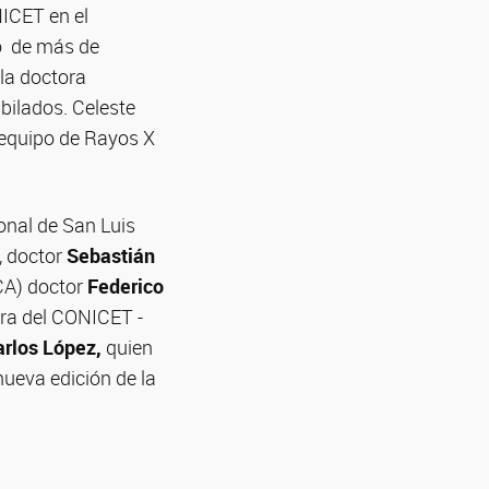
NICET en el
co de más de
la doctora
ubilados. Celeste
e equipo de Rayos X
onal de San Luis
, doctor
Sebastián
ICA) doctor
Federico
ora del CONICET -
arlos López,
quien
nueva edición de la