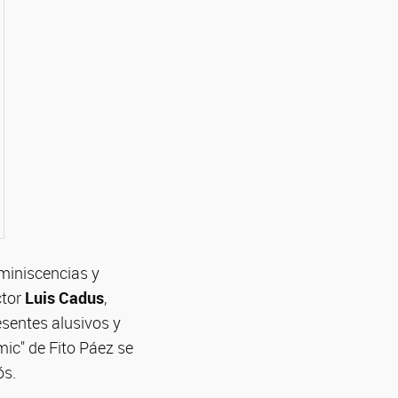
eminiscencias y
tor
Luis Cadus
,
sentes alusivos y
ic" de Fito Páez se
ós.