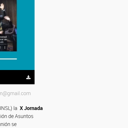
icom@gmail.com
(UNSL) la
X Jornada
sión de Asuntos
unión se