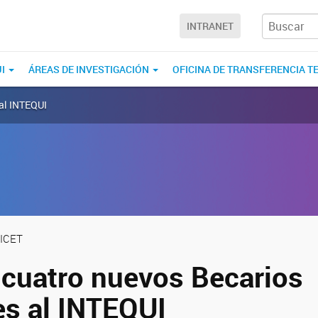
INTRANET
UI
ÁREAS DE INVESTIGACIÓN
OFICINA DE TRANSFERENCIA T
 al INTEQUI
ICET
 cuatro nuevos Becarios
es al INTEQUI