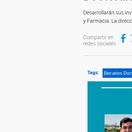
Desarrollarán sus in
y Farmacia. La direc
Compar
C
Compartir en
redes sociales
Tags:
Becarios Doc