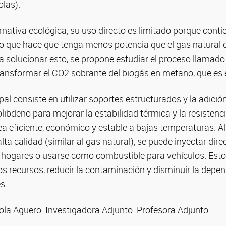
olas).
rnativa ecológica, su uso directo es limitado porque cont
lo que hace que tenga menos potencia que el gas natura
a solucionar esto, se propone estudiar el proceso llamad
ansformar el CO2 sobrante del biogás en metano, que es e
ipal consiste en utilizar soportes estructurados y la adic
olibdeno para mejorar la estabilidad térmica y la resisten
a eficiente, económico y estable a bajas temperaturas. Al 
lta calidad (similar al gas natural), se puede inyectar dir
s hogares o usarse como combustible para vehículos. Esto
s recursos, reducir la contaminación y disminuir la depen
s.
ola Agüero. Investigadora Adjunto. Profesora Adjunto.