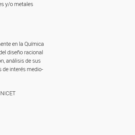
es y/o metales
mente en la Química
el diseño racional
n, análisis de sus
s de interés medio-
CONICET