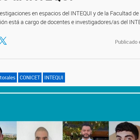
vestigaciones en espacios del INTEQUI y de la Facultad d
ción está a cargo de docentes e investigadores/as del I
tir en Facebook
ompartir en Twitter
Publicado e
torales
CONICET
INTEQUI