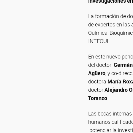
Investigaciones e
La formación de doc
de expertos en las
Química, Bioquímica
INTEQUI.
En este nuevo perí
del doctor
Germán
Agüero
, y co-direc
doctora
María Rox
doctor
Alejandro O
Toranzo
.
Las becas internas
humanos calificado
potenciar la invest