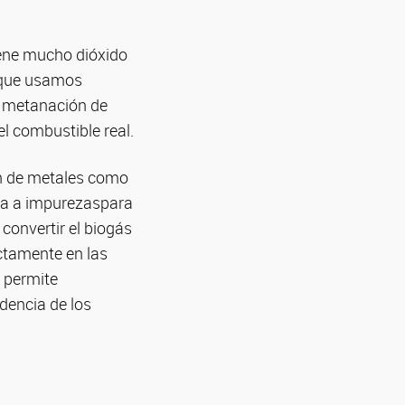
iene mucho dióxido
l que usamos
o metanación de
l combustible real.
ión de metales como
cia a impurezaspara
convertir el biogás
ectamente en las
 permite
dencia de los