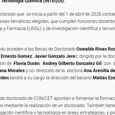
n Tecnología Química (INTEQUI).
torado que se inicia a partir del 1 de abril de 2026 contar
 áreas temáticas elegidas, que cumplen funciones docente
 y Farmacia (UNSL) y de investigación científica y tecnol
odo acceden a las Becas de Doctorado
Oswaldo Rivas Ro
 Ernesto Gomez
;
Javier Gonzalo Jere
z, dirigido por la do
ción de
Flavia Durán
;
Andrey Gilberto Gonzalez Gil
con la
ana Morales
y co- dirección de la doctora
Ana Arenilla de
rden
tendrá a su cargo la dirección del becario
Matías Eze
 de doctorado de CONICET apuntan a fomentar la formac
s mediante la realización de un doctorado. También tiene
igación científica y tecnológica en áreas estratégicas, y p