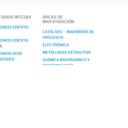
ORIOS INTEQUI
ÁREAS DE
INVESTIGACIÓN
RIOS EDIFICIO
CATÁLISIS – INGENIERÍA DE
PROCESOS
RIOS EDIFICIO
ELECTRÓNICA
II
METALURGIA EXTRACTIVA
ORIOS SEDE
ERCEDES
QUÍMICA BIOORGÁNICA Y
BIOTECNOLOGÍA
QUÍMICA INORGÁNICA
QUÍMICA Y ACTIVIDAD DE
METABOLITOS
SECUNDARIOS Y
DERIVADOS DE
SEMISÍNTESIS
TECNOLOGÍA DE
ALIMENTOS
MICOTECNOLOGÍA: LOS