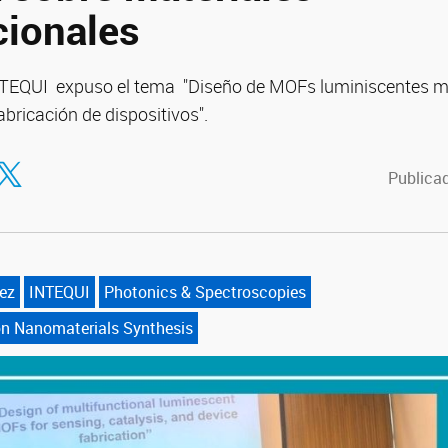
cionales
INTEQUI expuso el tema "Diseño de MOFs luminiscentes m
fabricación de dispositivos".
tir en Facebook
ompartir en Twitter
Publicad
ez
INTEQUI
Photonics & Spectroscopies
n Nanomaterials Synthesis