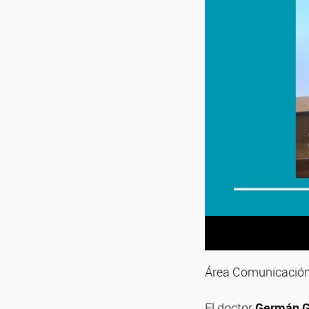
Área Comunicación 
El doctor
Germán 