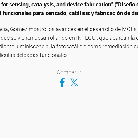
or sensing, catalysis, and device fabrication" ("Diseñ
ifuncionales para sensado, catálisis y fabricación de dis
ncia, Gomez mostró los avances en el desarrollo de MOFs 
s que se vienen desarrollando en INTEQUI, que abarcan la 
ante luminiscencia, la fotocatálisis como remediación 
lículas delgadas funcionales.
Compartir
Compartir en Facebook
Compartir en Twitter