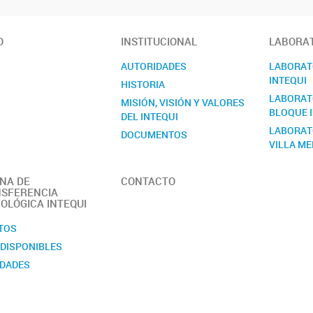
O
INSTITUCIONAL
LABORAT
AUTORIDADES
LABORATO
INTEQUI
HISTORIA
LABORATO
MISIÓN, VISIÓN Y VALORES
BLOQUE I
DEL INTEQUI
LABORAT
DOCUMENTOS
VILLA M
MANUAL DE SEGURIDAD
MEMORIA
INA DE
CONTACTO
OBJETIVOS
SFERENCIA
OLÓGICA INTEQUI
PERSONAL
REGLAMENTO
TOS
Quiénes somos
 DISPONIBLES
DADES