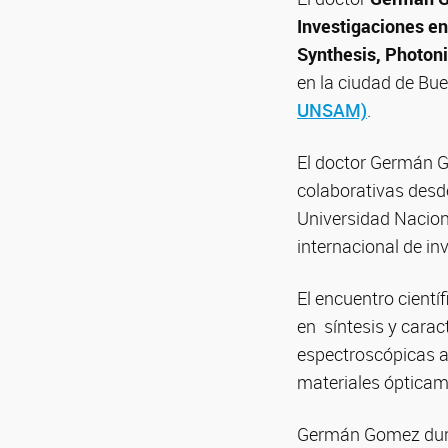
Investigaciones e
Synthesis, Photon
en la ciudad de Bue
UNSAM)
.
El doctor Germán G
colaborativas desd
Universidad Naciona
internacional de in
El encuentro cientí
en síntesis y carac
espectroscópicas av
materiales ópticam
Germán Gomez dura