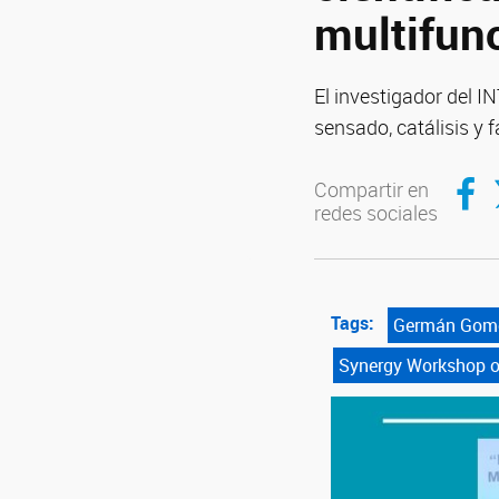
multifun
El investigador del 
sensado, catálisis y 
Compar
C
Compartir en
redes sociales
Tags:
Germán Gom
Synergy Workshop o