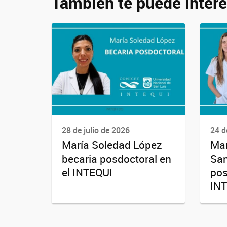
También te puede intere
28 de julio de 2026
24 d
María Soledad López
Mar
becaria posdoctoral en
San
el INTEQUI
pos
IN