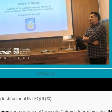
Institucional INTEQUI (©)
Gomez,
integrante del Grupo de Química Inorgánica del
IN