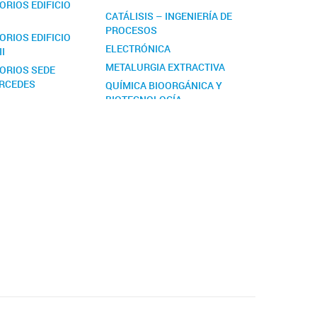
RIOS EDIFICIO
CATÁLISIS – INGENIERÍA DE
PROCESOS
RIOS EDIFICIO
ELECTRÓNICA
II
METALURGIA EXTRACTIVA
ORIOS SEDE
ERCEDES
QUÍMICA BIOORGÁNICA Y
BIOTECNOLOGÍA
QUÍMICA INORGÁNICA
QUÍMICA Y ACTIVIDAD DE
METABOLITOS
SECUNDARIOS Y
DERIVADOS DE
SEMISÍNTESIS
TECNOLOGÍA DE
ALIMENTOS
MICOTECNOLOGÍA: LOS
MICELIOS COMO
BIOFIBRAS