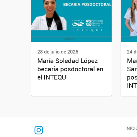
28 de julio de 2026
24 d
María Soledad López
Mar
becaria posdoctoral en
San
el INTEQUI
pos
IN
INTEQUI
INICI