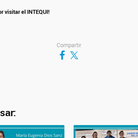
r visitar el INTEQUI!
Compartir
Compartir en Facebook
Compartir en Twitter
sar: