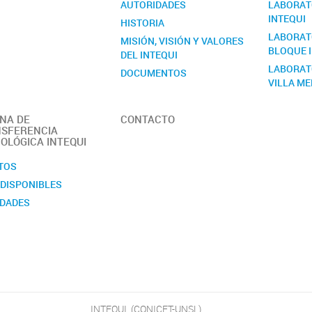
AUTORIDADES
LABORATO
INTEQUI
HISTORIA
LABORATO
MISIÓN, VISIÓN Y VALORES
BLOQUE I
DEL INTEQUI
LABORAT
DOCUMENTOS
VILLA M
MANUAL DE SEGURIDAD
MEMORIA
INA DE
CONTACTO
OBJETIVOS
SFERENCIA
OLÓGICA INTEQUI
PERSONAL
REGLAMENTO
TOS
Quiénes somos
 DISPONIBLES
DADES
INTEQUI, (CONICET-UNSL)