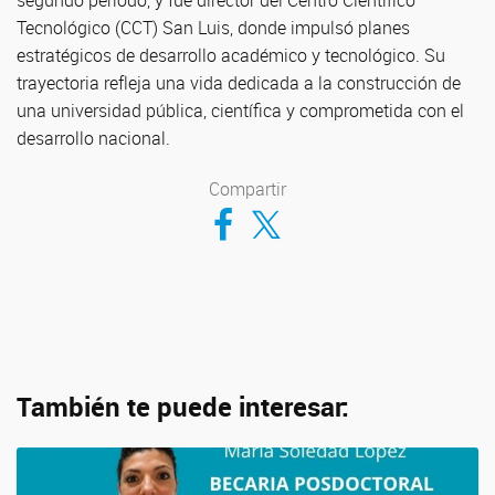
segundo período, y fue director del Centro Científico
Tecnológico (CCT) San Luis, donde impulsó planes
estratégicos de desarrollo académico y tecnológico. Su
trayectoria refleja una vida dedicada a la construcción de
una universidad pública, científica y comprometida con el
desarrollo nacional.
Compartir
Compartir en Facebook
Compartir en Twitter
También te puede interesar: