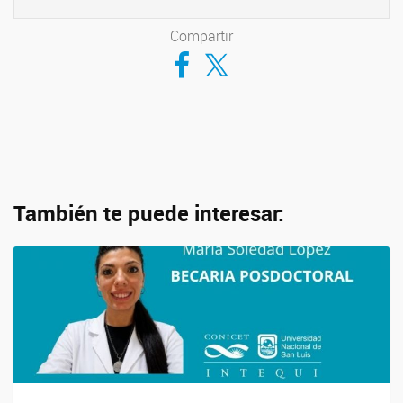
Compartir
Compartir en Facebook
Compartir en Twitter
También te puede interesar: