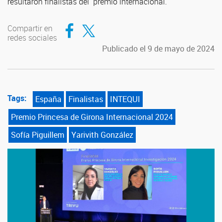
resultaron finalistas del premio internacional.
Compartir en Facebook
Compartir en Twitter
Compartir en
redes sociales
Publicado el 9 de mayo de 2024
Tags:
España
Finalistas
INTEQUI
Premio Princesa de Girona Internacional 2024
Sofía Piguillem
Yarivith González