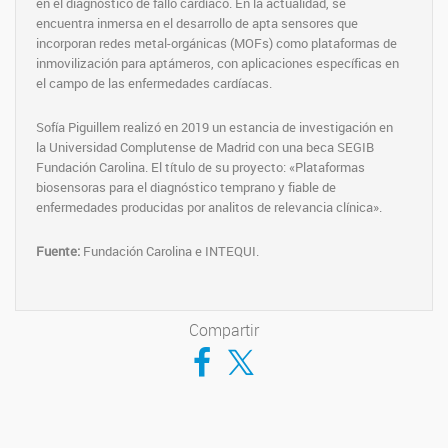
en el diagnóstico de fallo cardíaco. En la actualidad, se
encuentra inmersa en el desarrollo de apta sensores que
incorporan redes metal-orgánicas (MOFs) como plataformas de
inmovilización para aptámeros, con aplicaciones específicas en
el campo de las enfermedades cardíacas.
Sofía Piguillem realizó en 2019 un estancia de investigación en
la Universidad Complutense de Madrid con una beca SEGIB
Fundación Carolina. El título de su proyecto: «Plataformas
biosensoras para el diagnóstico temprano y fiable de
enfermedades producidas por analitos de relevancia clínica».
Fuente:
Fundación Carolina e INTEQUI.
Compartir
Compartir en Facebook
Compartir en Twitter