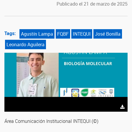
Publicado el 21 de marzo de 2025
Tags:
Agustín Lampa
FQBF
INTEQUI
José Bonilla
Leonardo Aguilera
Área Comunicación Institucional INTEQUI (©)