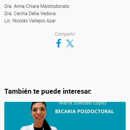
Dra. Anna Chiara Mastrodonato
Dra. Cecilia Della Vedova
Lic. Nicolás Vallejos Azar
Compartir
Compartir en Facebook
Compartir en Twitter
También te puede interesar: