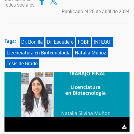
redes sociales
Publicado el 25 de abril de 2024
Tags:
Dr. Bonilla
Dr. Escudero
FQBF
INTEQUI
Licenciatura en Biotecnología
Natalia Muñoz
Tesis de Grado