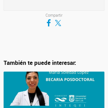
Compartir
Compartir en Facebook
Compartir en Twitter
También te puede interesar: